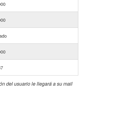
000
000
rado
000
87
ón del usuario le llegará a su mail