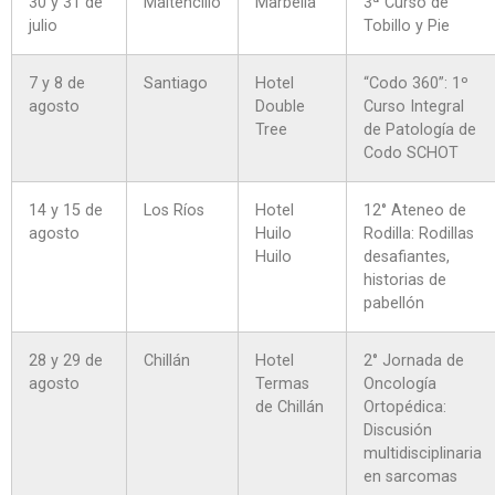
30 y 31 de
Maitencillo
Marbella
3ª Curso de
julio
Tobillo y Pie
7 y 8 de
Santiago
Hotel
“Codo 360”: 1º
agosto
Double
Curso Integral
Tree
de Patología de
Codo SCHOT
14 y 15 de
Los Ríos
Hotel
12° Ateneo de
agosto
Huilo
Rodilla: Rodillas
Huilo
desafiantes,
historias de
pabellón
28 y 29 de
Chillán
Hotel
2° Jornada de
agosto
Termas
Oncología
de Chillán
Ortopédica:
Discusión
multidisciplinaria
en sarcomas