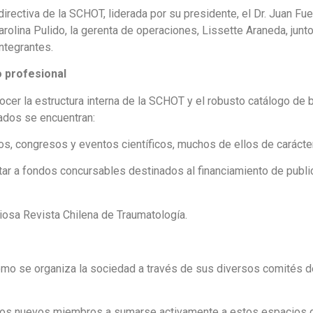
ectiva de la SCHOT, liderada por su presidente, el Dr. Juan Fuenz
arolina Pulido, la gerenta de operaciones, Lissette Araneda, junt
ntegrantes.
o profesional
conocer la estructura interna de la SCHOT y el robusto catálogo d
ados se encuentran:
s, congresos y eventos científicos, muchos de ellos de carácter
ar a fondos concursables destinados al financiamiento de publi
iosa Revista Chilena de Traumatología.
cómo se organiza la sociedad a través de sus diversos comités d
a los nuevos miembros a sumarse activamente a estos espacios d