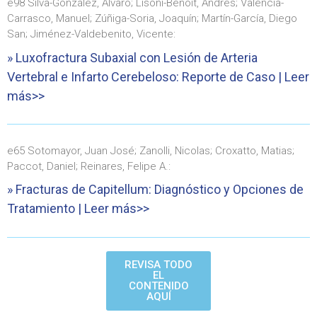
e98 Silva-González, Álvaro; Lisoni-Benoit, Andrés; Valencia-
Carrasco, Manuel; Zúñiga-Soria, Joaquín; Martín-García, Diego
San; Jiménez-Valdebenito, Vicente:
» Luxofractura Subaxial con Lesión de Arteria
Vertebral e Infarto Cerebeloso: Reporte de Caso | Leer
más>>
e65 Sotomayor, Juan José; Zanolli, Nicolas; Croxatto, Matias;
Paccot, Daniel; Reinares, Felipe A.:
» Fracturas de Capitellum: Diagnóstico y Opciones de
Tratamiento | Leer más>>
REVISA TODO
EL
CONTENIDO
AQUÍ