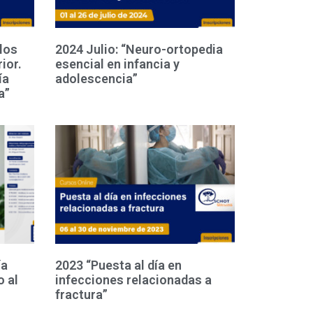
los
2024 Julio: “Neuro-ortopedia
ior.
esencial en infancia y
ía
adolescencia”
a”
ía
2023 “Puesta al día en
o al
infecciones relacionadas a
fractura”